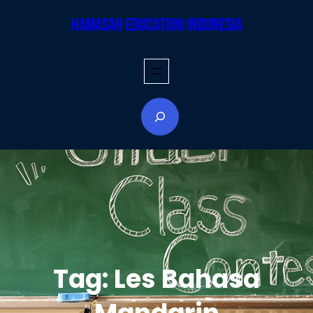
Skip
Hamasah Education Indonesia
to
content
S
e
a
r
c
h
Tag:
Les Bahasa