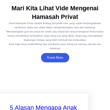
Mari Kita Lihat Vide Mengenai
Hamasah Privat
Kami Hamasah Privat adalah lembag penyedia tutor yang sudah berpengalaman
membantu siswa dan siswa dalam mengembangkan mint dan bakatnya.
Mendatangkan guru les privat ke rumah atau lokasi lain sesuai keinginan Anda bukan
hanya memberikan kemudahan bagi orang tua yang sibuk, tetapi juga menciptakan
lingkungan belajar yang lebih kondusif dan berkualitas.
Kami ingin terus berkembang dan membantu para orang tua menuju cita-cita dan
impianya
Know More
5 Alasan Mengapa Anak