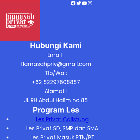
Facebook
Twitter
YouTube
Instagram
Hubungi Kami
Email :
Hamasahpriv@gmail.com
Tlp/Wa :
+62 82297608887
Alamat :
Jl. RH Abdul Halim no 88
Program Les
Les Privat Calistung
Les Privat SD, SMP dan SMA
Les Privat Masuk PTN/PT