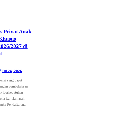
s Privat Anak
Khusus
026/2027 di
t
k
Jul 24, 2026
tensi yang dapat
ungan pembelajaran
ak Berkebutuhan
ena itu, Hamasah
mbuka Pendaftaran…