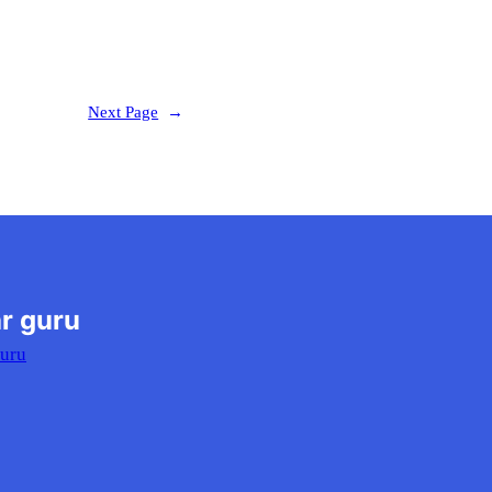
Next Page
→
r guru
Guru