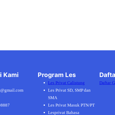
i Kami
Program Les
Dafta
Les Privat Calistung
Daftar 
v@gmail.com
Les Privat SD, SMP dan
SMA
08887
Les Privat Masuk PTN/PT
Lesprivat Bahasa