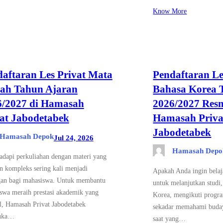
Know More
aftaran Les Privat Mata
Pendaftaran Le
iah Tahun Ajaran
Bahasa Korea 
6/2027 di Hamasah
2026/2027 Resm
at Jabodetabek
Hamasah Priva
Jabodetabek
Hamasah Depok
Jul 24, 2026
Hamasah Depo
dapi perkuliahan dengan materi yang
n kompleks sering kali menjadi
Apakah Anda ingin belaj
gan bagi mahasiswa. Untuk membantu
untuk melanjutkan studi,
swa meraih prestasi akademik yang
Korea, mengikuti prog
l, Hamasah Privat Jabodetabek
sekadar memahami buda
uka…
saat yang…