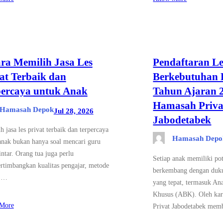
ra Memilih Jasa Les
Pendaftaran Le
at Terbaik dan
Berkebutuhan 
percaya untuk Anak
Tahun Ajaran 2
Hamasah Priva
Hamasah Depok
Jul 28, 2026
Jabodetabek
 jasa les privat terbaik dan terpercaya
Hamasah Depo
anak bukan hanya soal mencari guru
ntar. Orang tua juga perlu
Setiap anak memiliki po
timbangkan kualitas pengajar, metode
berkembang dengan duk
r,…
yang tepat, termasuk An
Khusus (ABK). Oleh kar
More
Privat Jabodetabek me