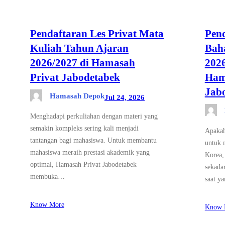
Pendaftaran Les Privat Mata
Pend
Kuliah Tahun Ajaran
Bah
2026/2027 di Hamasah
2026
Privat Jabodetabek
Ham
Jab
Hamasah Depok
Jul 24, 2026
Menghadapi perkuliahan dengan materi yang
semakin kompleks sering kali menjadi
Apakah
tantangan bagi mahasiswa. Untuk membantu
untuk 
mahasiswa meraih prestasi akademik yang
Korea,
optimal, Hamasah Privat Jabodetabek
sekada
membuka…
saat y
Know More
Know 