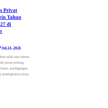
s Privat
rin Tahun
27 di
t
k
Jul 24, 2026
an salah satu bahasa
iki peran penting
 bisnis, perdagangan,
ng meningkatnya kerja
…