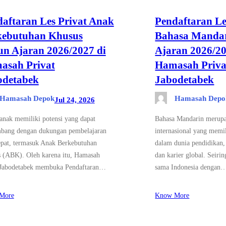
aftaran Les Privat Anak
Pendaftaran Le
kebutuhan Khusus
Bahasa Manda
n Ajaran 2026/2027 di
Ajaran 2026/20
asah Privat
Hamasah Priva
odetabek
Jabodetabek
Hamasah Depok
Hamasah Depo
Jul 24, 2026
 anak memiliki potensi yang dapat
Bahasa Mandarin merupak
bang dengan dukungan pembelajaran
internasional yang memil
epat, termasuk Anak Berkebutuhan
dalam dunia pendidikan,
 (ABK). Oleh karena itu, Hamasah
dan karier global. Seiri
 Jabodetabek membuka Pendaftaran…
sama Indonesia dengan
More
Know More