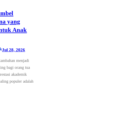
imbel
na yang
untuk Anak
k
Jul 28, 2026
 tambahan menjadi
ting bagi orang tua
restasi akademik
aling populer adalah