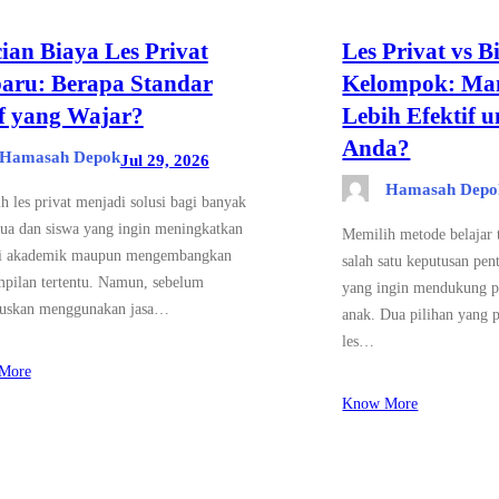
ian Biaya Les Privat
Les Privat vs B
aru: Berapa Standar
Kelompok: Ma
f yang Wajar?
Lebih Efektif 
Anda?
Hamasah Depok
Jul 29, 2026
Hamasah Depo
h les privat menjadi solusi bagi banyak
tua dan siswa yang ingin meningkatkan
Memilih metode belajar
si akademik maupun mengembangkan
salah satu keputusan pen
mpilan tertentu. Namun, sebelum
yang ingin mendukung p
uskan menggunakan jasa…
anak. Dua pilihan yang p
les…
More
Know More