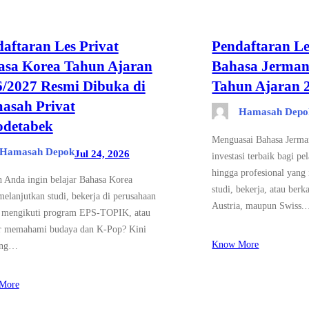
aftaran Les Privat
Pendaftaran Le
asa Korea Tahun Ajaran
Bahasa Jerman
/2027 Resmi Dibuka di
Tahun Ajaran 
asah Privat
Hamasah Depo
odetabek
Menguasai Bahasa Jerman
Hamasah Depok
Jul 24, 2026
investasi terbaik bagi pe
hingga profesional yang
 Anda ingin belajar Bahasa Korea
studi, bekerja, atau berk
melanjutkan studi, bekerja di perusahaan
Austria, maupun Swiss
 mengikuti program EPS-TOPIK, atau
r memahami budaya dan K-Pop? Kini
Know More
ang…
More