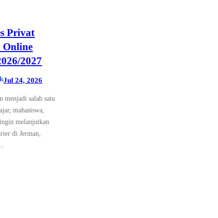
s Privat
 Online
2026/2027
k
Jul 24, 2026
 menjadi salah satu
lajar, mahasiswa,
 ingin melanjutkan
arier di Jerman,
.…