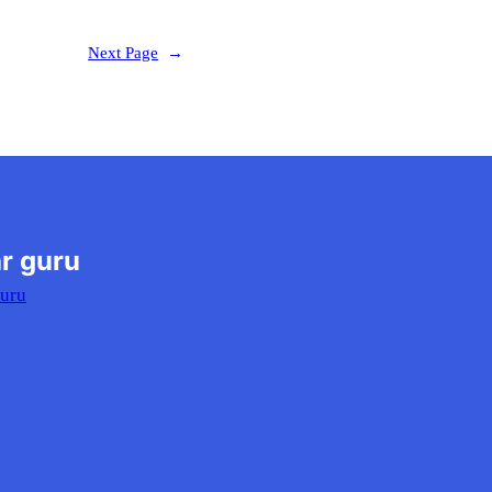
Next Page
→
r guru
Guru