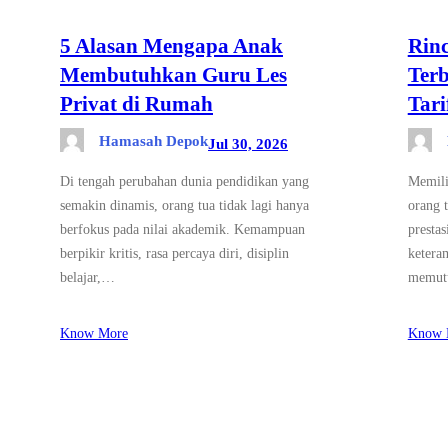
5 Alasan Mengapa Anak
Rinc
Membutuhkan Guru Les
Terb
Privat di Rumah
Tari
Hamasah Depok
Jul 30, 2026
Di tengah perubahan dunia pendidikan yang
Memili
semakin dinamis, orang tua tidak lagi hanya
orang 
berfokus pada nilai akademik. Kemampuan
presta
berpikir kritis, rasa percaya diri, disiplin
ketera
belajar,…
memut
Know More
Know 