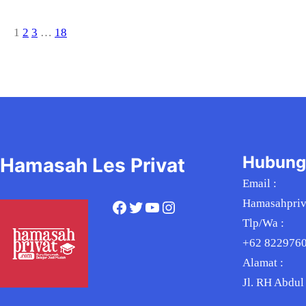
1
2
3
…
18
Hubung
Hamasah Les Privat
Email :
Hamasahpri
Facebook
Twitter
YouTube
Instagram
Tlp/Wa :
+62 822976
Alamat :
Jl. RH Abdul