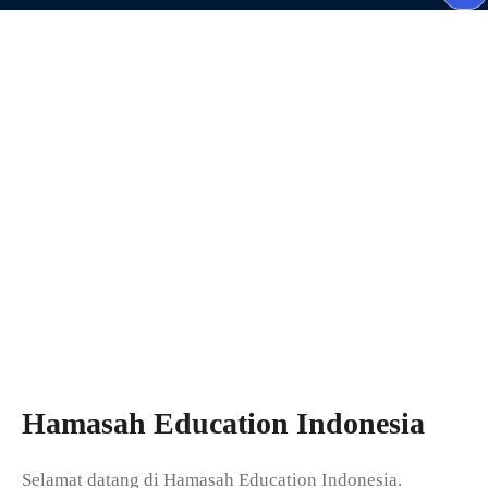
e
a
SELAMAT DATANG
r
c
h
Hamasah Education Indonesia
Selamat datang di Hamasah Education Indonesia.