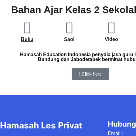
Bahan Ajar Kelas 2 Sekola
Buku
Saol
Video
Hamasah Education Indonesia penydia jasa guru le
Bandung dan Jabodetabek berminat hubu
Click here
Hubung
Hamasah Les Privat
Email :