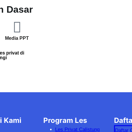
h Dasar
Media PPT
s privat di
ngi
i Kami
Program Les
Dafta
Les Privat Calistung
Daftar 