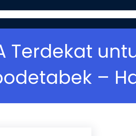
ABOUT US
PROGRAM
GURU PRIVAT
BL
A Terdekat unt
abodetabek – H