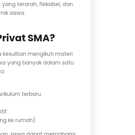
ang terarah, fleksibel, dan
mik siswa.
Privat SMA?
a kesulitan mengikuti materi
swa yang banyak dalam satu
a:
rikulum terbaru
tif
ang ke rumah)
man, siswa dapat memahami