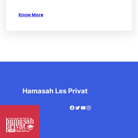
Know More
Hamasah Les Privat
Facebook
Twitter
YouTube
Instagram