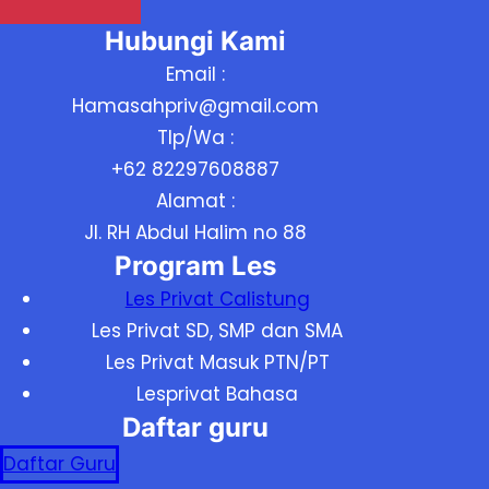
Hubungi Kami
Email :
Hamasahpriv@gmail.com
Tlp/Wa :
+62 82297608887
Alamat :
Jl. RH Abdul Halim no 88
Program Les
Les Privat Calistung
Les Privat SD, SMP dan SMA
Les Privat Masuk PTN/PT
Lesprivat Bahasa
Daftar guru
Daftar Guru