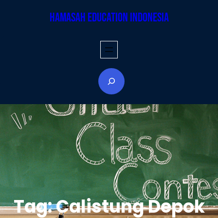
Skip
Hamasah Education Indonesia
to
content
S
e
a
r
c
h
Tag:
Calistung Depok