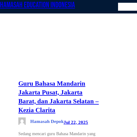
Hamasah Education Indonesia
Skip
HOME
to
content
Ta
Guru Bahasa Mandarin
Jakarta Pusat, Jakarta
Barat, dan Jakarta Selatan –
Kezia Clarita
Hamasah Depok
Jul 22, 2025
Sedang mencari guru Bahasa Mandarin yang