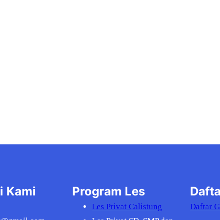
i Kami
Program Les
Dafta
Les Privat Calistung
Daftar 