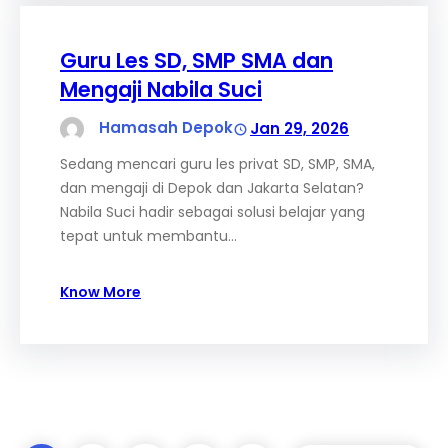
Guru Les SD, SMP SMA dan
Mengaji Nabila Suci
Hamasah Depok
Jan 29, 2026
Sedang mencari guru les privat SD, SMP, SMA,
dan mengaji di Depok dan Jakarta Selatan?
Nabila Suci hadir sebagai solusi belajar yang
tepat untuk membantu…
Know More