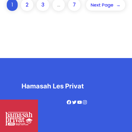
1
2
3
…
7
Next Page
→
Hamasah Les Privat
Facebook
Twitter
YouTube
Instagram