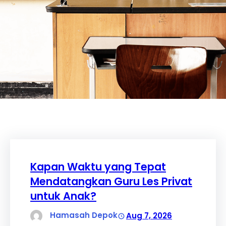
Kapan Waktu yang Tepat
Mendatangkan Guru Les Privat
untuk Anak?
Hamasah Depok
Aug 7, 2026