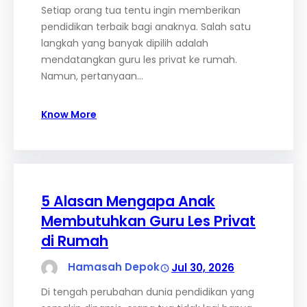
Setiap orang tua tentu ingin memberikan
pendidikan terbaik bagi anaknya. Salah satu
langkah yang banyak dipilih adalah
mendatangkan guru les privat ke rumah.
Namun, pertanyaan…
Know More
5 Alasan Mengapa Anak
Membutuhkan Guru Les Privat
di Rumah
Hamasah Depok
Jul 30, 2026
Di tengah perubahan dunia pendidikan yang