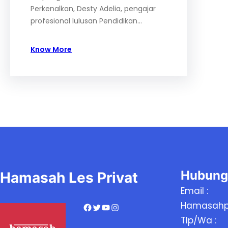
Perkenalkan, Desty Adelia, pengajar
profesional lulusan Pendidikan…
Know More
Hubung
Hamasah Les Privat
Email :
Hamasahp
Facebook
Twitter
YouTube
Instagram
Tlp/Wa :