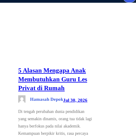
e
a
Tag:
Guru Matematika SMP
r
c
h
5 Alasan Mengapa Anak
Membutuhkan Guru Les
Privat di Rumah
Hamasah Depok
Jul 30, 2026
Di tengah perubahan dunia pendidikan
yang semakin dinamis, orang tua tidak lagi
hanya berfokus pada nilai akademik.
Kemampuan berpikir kritis, rasa percaya