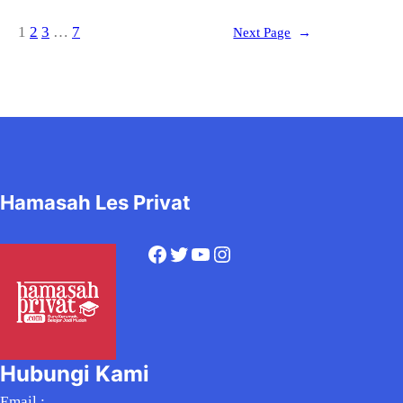
1
2
3
…
7
Next Page
→
Hamasah Les Privat
Facebook
Twitter
YouTube
Instagram
Hubungi Kami
Email :