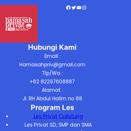
Facebook
Twitter
YouTube
Instagram
Hubungi Kami
Email :
Hamasahpriv@gmail.com
Tlp/Wa :
+62 82297608887
Alamat :
Jl. RH Abdul Halim no 88
Program Les
Les Privat Calistung
Les Privat SD, SMP dan SMA