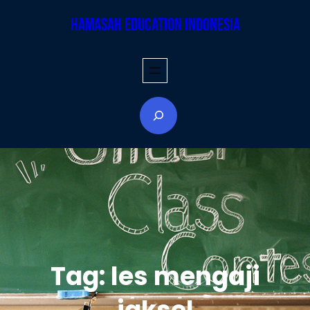
Skip
Hamasah Education Indonesia
to
content
S
e
a
r
c
h
Tag:
les mengaji