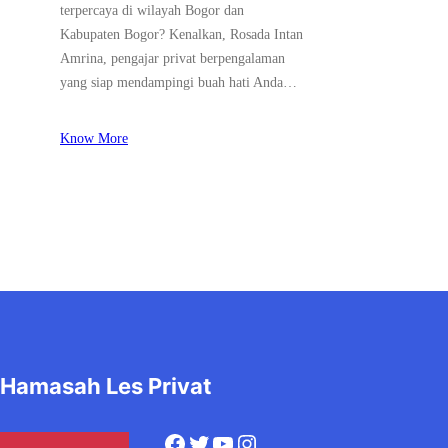
terpercaya di wilayah Bogor dan
Kabupaten Bogor? Kenalkan, Rosada Intan
Amrina, pengajar privat berpengalaman
yang siap mendampingi buah hati Anda…
Know More
Hamasah Les Privat
Facebook
Twitter
YouTube
Instagram