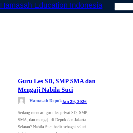
Hamasah Education Indonesia
Skip
HOME
to
content
Guru Les SD, SMP SMA dan
Mengaji Nabila Suci
Hamasah Depok
Jan 29, 2026
Sedang mencari guru les privat SD, SMP,
SMA, dan mengaji di Depok dan Jakarta
Selatan? Nabila Suci hadir sebagai solusi