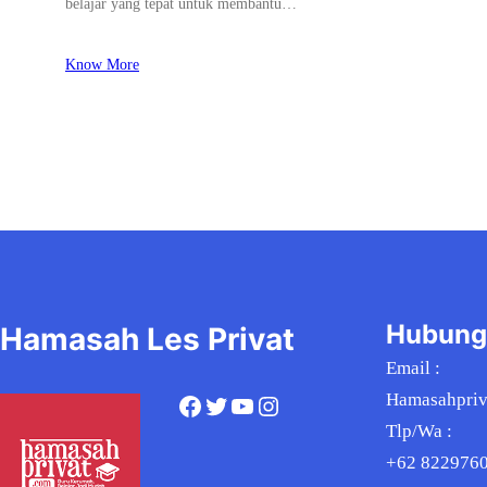
belajar yang tepat untuk membantu…
Know More
Hubung
Hamasah Les Privat
Email :
Hamasahpri
Facebook
Twitter
YouTube
Instagram
Tlp/Wa :
+62 822976