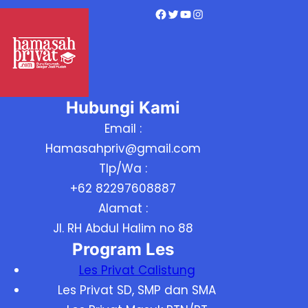
Facebook
Twitter
YouTube
Instagram
Hubungi Kami
Email :
Hamasahpriv@gmail.com
Tlp/Wa :
+62 82297608887
Alamat :
Jl. RH Abdul Halim no 88
Program Les
Les Privat Calistung
Les Privat SD, SMP dan SMA