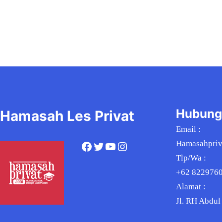
Hubung
Hamasah Les Privat
Email :
Hamasahpri
Facebook
Twitter
YouTube
Instagram
Tlp/Wa :
+62 822976
Alamat :
Jl. RH Abdul