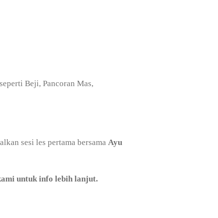
seperti Beji, Pancoran Mas,
walkan sesi les pertama bersama
Ayu
mi untuk info lebih lanjut.