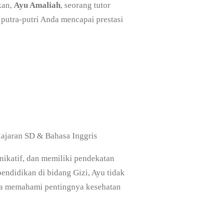
kan,
Ayu Amaliah
, seorang tutor
putra-putri Anda mencapai prestasi
ajaran SD & Bahasa Inggris
nikatif, dan memiliki pendekatan
endidikan di bidang Gizi, Ayu tidak
uga memahami pentingnya kesehatan