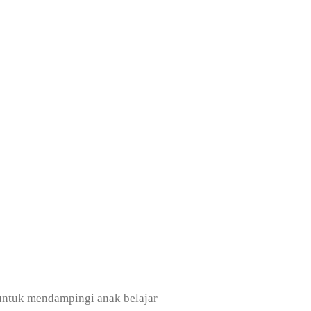
apel SD & B. Ingg
Amaliah
 untuk mendampingi anak belajar