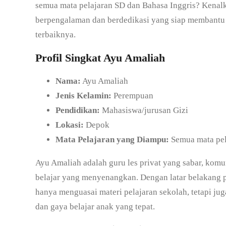
semua mata pelajaran SD dan Bahasa Inggris? Kenal
berpengalaman dan berdedikasi yang siap membantu 
terbaiknya.
Profil Singkat Ayu Amaliah
Nama:
Ayu Amaliah
Jenis Kelamin:
Perempuan
Pendidikan:
Mahasiswa/jurusan Gizi
Lokasi:
Depok
Mata Pelajaran yang Diampu:
Semua mata pel
Ayu Amaliah adalah guru les privat yang sabar, komu
belajar yang menyenangkan. Dengan latar belakang p
hanya menguasai materi pelajaran sekolah, tetapi j
dan gaya belajar anak yang tepat.