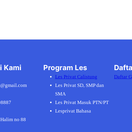
i Kami
Program Les
Dafta
Les Privat Calistung
Daftar 
v@gmail.com
Les Privat SD, SMP dan
SMA
08887
Les Privat Masuk PTN/PT
Lesprivat Bahasa
 Halim no 88