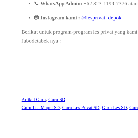
📞
WhatsApp Admin:
+62 823-1199-7376 ata
📷
Instagram kami :
@lesprivat_depok
Berikut untuk program-program les privat yang kami
Jabodetabek nya :
Artikel Guru
, 
Guru SD
Guru Les Mapel SD
, 
Guru Les Privat SD
, 
Guru Les SD
, 
Gur