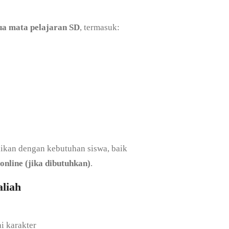
mua mata pelajaran SD
, termasuk:
ikan dengan kebutuhan siswa, baik
online (jika dibutuhkan)
.
liah
 karakter