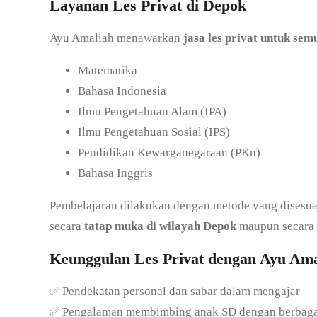
Layanan Les Privat di Depok
Ayu Amaliah menawarkan
jasa les privat untuk se
Matematika
Bahasa Indonesia
Ilmu Pengetahuan Alam (IPA)
Ilmu Pengetahuan Sosial (IPS)
Pendidikan Kewarganegaraan (PKn)
Bahasa Inggris
Pembelajaran dilakukan dengan metode yang disesua
secara
tatap muka di wilayah Depok
maupun secara
Keunggulan Les Privat dengan Ayu Ama
✅ Pendekatan personal dan sabar dalam mengajar
✅ Pengalaman membimbing anak SD dengan berbagai