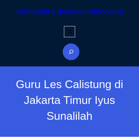
Skip
Hamasah Education Indonesia
to
content
S
e
a
r
Guru Les Calistung di
c
h
Jakarta Timur Iyus
Sunalilah