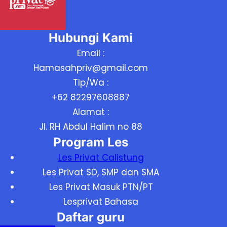
Hubungi Kami
Email :
Hamasahpriv@gmail.com
Tlp/Wa :
+62 82297608887
Alamat :
Jl. RH Abdul Halim no 88
Program Les
Les Privat Calistung
Les Privat SD, SMP dan SMA
Les Privat Masuk PTN/PT
Lesprivat Bahasa
Daftar guru