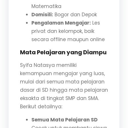
Matematika
Domisili:
Bogor dan Depok
Pengalaman Mengajar:
Les
privat dan kelompok, baik
secara offline maupun online
Mata Pelajaran yang Diampu
Syifa Natasya memiliki
kemampuan mengajar yang luas,
mulai dari semua mata pelajaran
dasar di SD hingga mata pelajaran
eksakta di tingkat SMP dan SMA.
Berikut detailnya:
Semua Mata Pelajaran SD