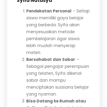
Syifa Natasya
Pendekatan Personal
– Setiap
siswa memiliki gaya belajar
yang berbeda. Syifa akan
menyesuaikan metode
pembelajaran agar siswa
lebih mudah menyerap
materi.
Bersahabat dan Sabar
–
Sebagai pengajar perempuan
yang telaten, Syifa dikenal
sabar dan mampu
menciptakan suasana belajar
yang nyaman.
Bisa Datang ke Rumah atau