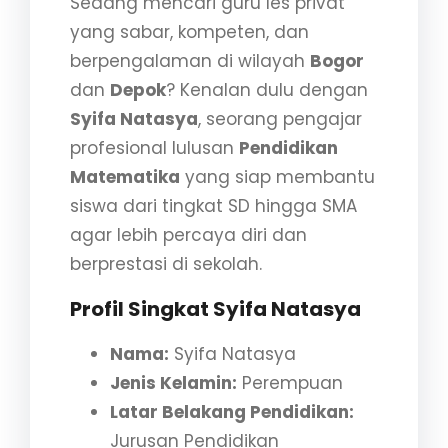
Sedang mencari guru les privat
yang sabar, kompeten, dan
berpengalaman di wilayah
Bogor
dan
Depok
? Kenalan dulu dengan
Syifa Natasya
, seorang pengajar
profesional lulusan
Pendidikan
Matematika
yang siap membantu
siswa dari tingkat SD hingga SMA
agar lebih percaya diri dan
berprestasi di sekolah.
Profil Singkat Syifa Natasya
Nama:
Syifa Natasya
Jenis Kelamin:
Perempuan
Latar Belakang Pendidikan:
Jurusan Pendidikan