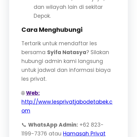
dan wilayah lain di sekitar
Depok.
Cara Menghubungi
Tertarik untuk mendaftar les
bersama
Syifa Natasya
? Silakan
hubungi admin kami langsung
untuk jadwal dan informasi biaya
les privat.
🌐
Web:
http://www.lesprivatjabodetabek.c
om
📞
WhatsApp Admin:
+62 823-
1199-7376 atau
Hamasah Privat