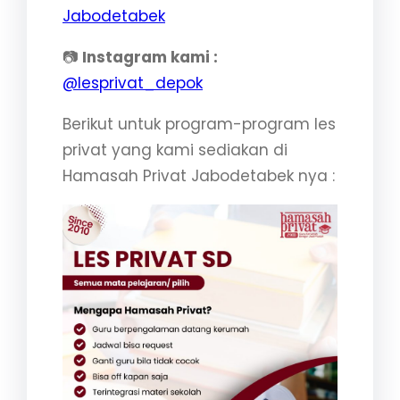
Jabodetabek
📷
Instagram kami :
@lesprivat_depok
Berikut untuk program-program les
privat yang kami sediakan di
Hamasah Privat Jabodetabek nya :