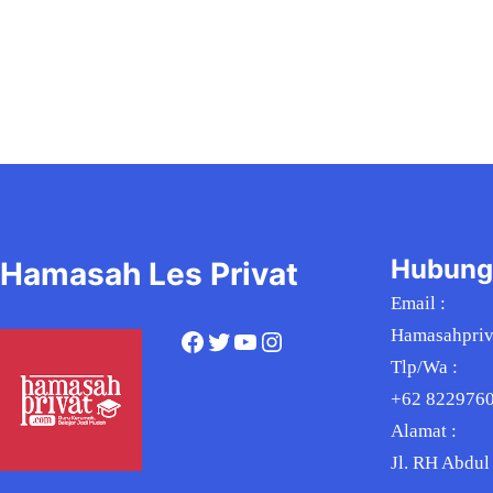
Hubung
Hamasah Les Privat
Email :
Hamasahpri
Facebook
Twitter
YouTube
Instagram
Tlp/Wa :
+62 822976
Alamat :
Jl. RH Abdul