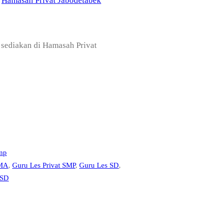
u
Hamasah Privat Jabodetabek
 sediakan di Hamasah Privat
mp
SMA
, 
Guru Les Privat SMP
, 
Guru Les SD
, 
 SD