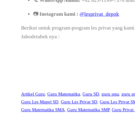
📞
WhatsApp Admin:
+62 823-1199-7376 ata
📷
Instagram kami :
@lesprivat_depok
Berikut untuk program-program les privat yang kami
Jabodetabek nya :
Artikel Guru
, 
Guru Matematika
, 
Guru SD
, 
guru sma
, 
guru s
Guru Les Mapel SD
, 
Guru Les Privat SD
, 
Guru Les Privat 
Guru Matematika SMA
, 
Guru Matematika SMP
, 
Guru Privat