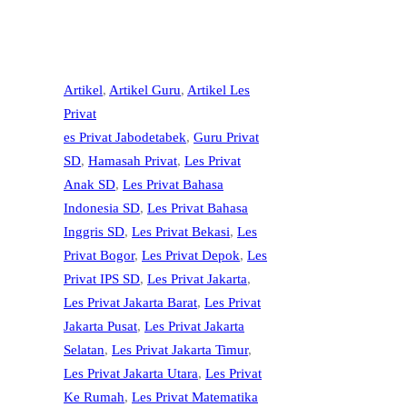
2
0
0
2
2
6
Artikel
, 
Artikel Guru
, 
Artikel Les
7
/
Privat
d
2
es Privat Jabodetabek
, 
Guru Privat
i
0
SD
, 
Hamasah Privat
, 
Les Privat
H
2
Anak SD
, 
Les Privat Bahasa
a
7
Indonesia SD
, 
Les Privat Bahasa
m
d
Inggris SD
, 
Les Privat Bekasi
, 
Les
a
i
Privat Bogor
, 
Les Privat Depok
, 
Les
Privat IPS SD
, 
Les Privat Jakarta
, 
s
H
Les Privat Jakarta Barat
, 
Les Privat
a
a
Jakarta Pusat
, 
Les Privat Jakarta
h
m
Selatan
, 
Les Privat Jakarta Timur
, 
P
a
Les Privat Jakarta Utara
, 
Les Privat
r
s
Ke Rumah
, 
Les Privat Matematika