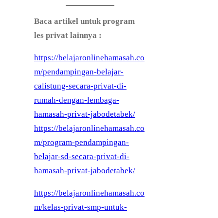
Baca artikel untuk program
les privat lainnya :
https://belajaronlinehamasah.co
m/pendampingan-belajar-
calistung-secara-privat-di-
rumah-dengan-lembaga-
:
hamasah-privat-jabodetabek/
P
https://belajaronlinehamasah.co
e
m/program-pendampingan-
n
belajar-sd-secara-privat-di-
d
:
hamasah-privat-jabodetabek/
a
P
https://belajaronlinehamasah.co
f
e
m/kelas-privat-smp-untuk-
t
n