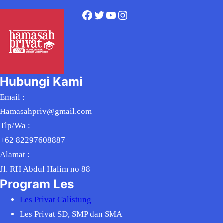
b
Facebook
Twitter
YouTube
Instagram
e
k
Hubungi Kami
Email :
Hamasahpriv@gmail.com
Tlp/Wa :
+62 82297608887
Alamat :
Jl. RH Abdul Halim no 88
Program Les
Les Privat Calistung
Les Privat SD, SMP dan SMA