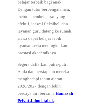
T
a
belajar terbaik bagi anak.
a
t
Dengan tutor berpengalaman,
h
S
metode pembelajaran yang
u
D
efektif, jadwal fleksibel, dan
n
T
layanan guru datang ke rumah,
A
a
siswa dapat belajar lebih
j
h
nyaman serta meningkatkan
a
u
prestasi akademiknya.
r
n
Segera daftarkan putra-putri
a
A
Anda dan persiapkan mereka
n
j
menghadapi tahun ajaran
2
a
2026/2027 dengan lebih
0
r
percaya diri bersama
Hamasah
2
a
Privat Jabodetabek
.
6
n
/
2