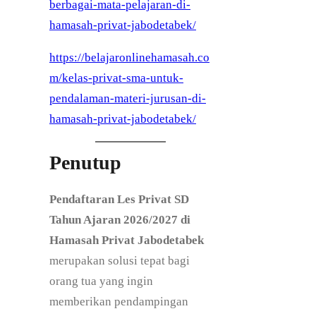
berbagai-mata-pelajaran-di-
a
d
hamasah-privat-jabodetabek/
r
a
a
f
https://belajaronlinehamasah.co
n
t
m/kelas-privat-sma-untuk-
L
a
pendalaman-materi-jurusan-di-
e
r
hamasah-privat-jabodetabek/
s
a
P
n
Penutup
r
L
i
e
Pendaftaran Les Privat SD
v
s
Tahun Ajaran 2026/2027 di
a
P
Hamasah Privat Jabodetabek
t
r
merupakan solusi tepat bagi
S
i
orang tua yang ingin
D
v
memberikan pendampingan