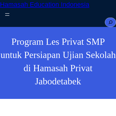
Hamasah Education Indonesia
Skip
to
content
S
e
a
Program Les Privat SMP
r
c
untuk Persiapan Ujian Sekolah
h
di Hamasah Privat
Jabodetabek