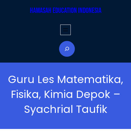
Skip
Hamasah Education Indonesia
to
content
S
e
a
r
Guru Les Matematika,
c
h
Fisika, Kimia Depok –
Syachrial Taufik