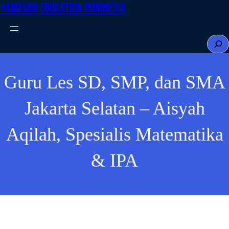
Hamasah Education Indonesia
Skip
to
content
S
e
a
Guru Les SD, SMP, dan SMA
r
c
Jakarta Selatan – Aisyah
h
Aqilah, Spesialis Matematika
& IPA