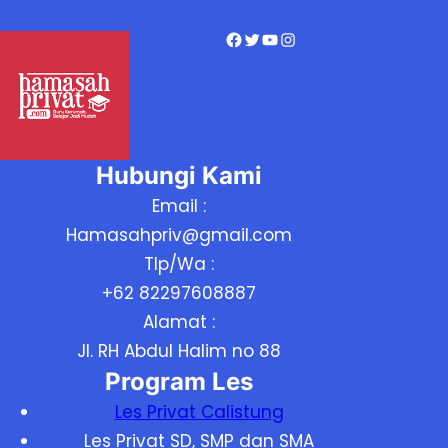
1
m
0
p
Facebook
Twitter
YouTube
Instagram
0
a
0
i
K
1
u
0
Hubungi Kami
r
0
Email :
i
0
Hamasahpriv@gmail.com
k
K
Tlp/Wa :
u
u
+62 82297608887
l
r
Alamat :
u
i
Jl. RH Abdul Halim no 88
m
k
Program Les
M
u
Les Privat Calistung
e
l
Les Privat SD, SMP dan SMA
r
u