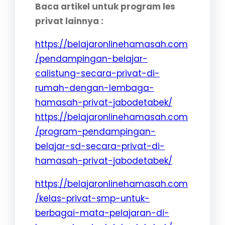
Baca artikel untuk program les
privat lainnya :
https://belajaronlinehamasah.com
/pendampingan-belajar-
calistung-secara-privat-di-
rumah-dengan-lembaga-
:
hamasah-privat-jabodetabek/
M
https://belajaronlinehamasah.com
e
/program-pendampingan-
n
belajar-sd-secara-privat-di-
e
:
hamasah-privat-jabodetabek/
n
M
https://belajaronlinehamasah.com
t
e
/kelas-privat-smp-untuk-
u
n
berbagai-mata-pelajaran-di-
k
e