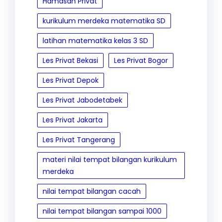
n
n
Hamasah Privat
N
a
kurikulum merdeka matematika SD
i
k
latihan matematika kelas 3 SD
l
a
a
n
Les Privat Bekasi
Les Privat Bogor
i
N
Les Privat Depok
T
i
Les Privat Jabodetabek
e
l
m
a
Les Privat Jakarta
p
i
Les Privat Tangerang
a
T
t
e
materi nilai tempat bilangan kurikulum
merdeka
B
m
i
p
nilai tempat bilangan cacah
l
a
nilai tempat bilangan sampai 1000
a
t