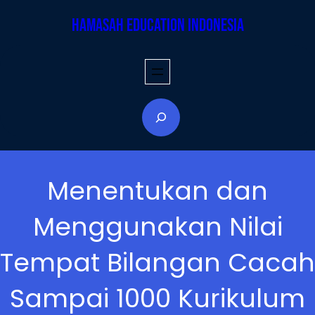
Skip
Hamasah Education Indonesia
to
content
S
e
a
r
Menentukan dan
c
h
Menggunakan Nilai
Tempat Bilangan Cacah
Sampai 1000 Kurikulum