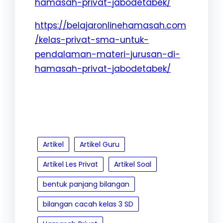
hamasah-privat-jabodetabek/
a
n
n
t
https://belajaronlinehamasah.com
d
u
/kelas-privat-sma-untuk-
a
k
pendalaman-materi-jurusan-di-
n
a
hamasah-privat-jabodetabek/
M
n
e
d
n
a
g
n
g
M
Artikel
Artikel Guru
u
e
Artikel Les Privat
Artikel Soal
n
n
a
g
bentuk panjang bilangan
k
g
bilangan cacah kelas 3 SD
a
u